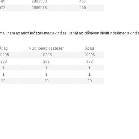
785
2891580
457
672
2886978
455
zámai, nem az adott időszak megtekintései, tehát az idősávon kívüli videómegtekint
Átlag
Múlt hónap összesen
Átlag
10295
10295
10295
388
388
388
1
1
1
1
1
1
20
20
20