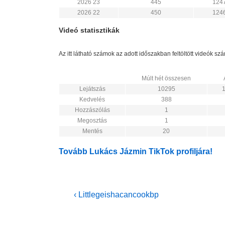
2026 23
445
124
2026 22
450
124
Videó statisztikák
Az itt látható számok az adott időszakban feltöltött videók s
Múlt hét összesen
Lejátszás
10295
Kedvelés
388
Hozzászólás
1
Megosztás
1
Mentés
20
Tovább Lukács Jázmin TikTok profiljára!
Bejegyzés
Previous
‹ Littlegeishacancookbp
Post
navigáció
is