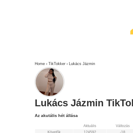
↓
Skip
to
Main
Content
Home
›
TikTokker
›
Lukács Jázmin
Lukács Jázmin TikTok 
Az akutális hét állása
Aktuális
Változás
Követők
124592
-18