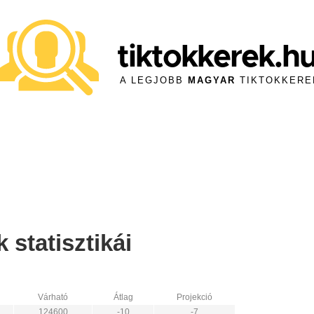
tiktokkerek.h
A LEGJOBB
MAGYAR
TIKTOKKERE
statisztikái
Várható
Átlag
Projekció
124600
-10
-7