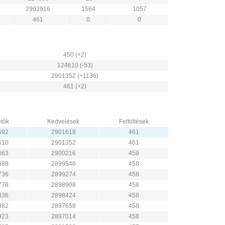
2902916
1564
1057
461
0
0
450 (+2)
124610 (-53)
2901352 (+1136)
461 (+2)
tők
Kedvelések
Feltöltések
592
2901618
461
610
2901352
461
663
2900216
459
688
2899546
458
736
2899274
458
778
2898908
458
836
2898424
458
882
2897658
458
923
2897014
458