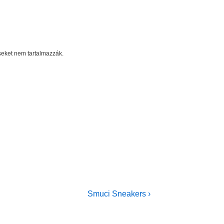
éseket nem tartalmazzák.
Next
Smuci Sneakers ›
Post
is