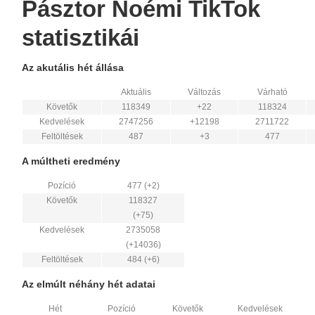
Pásztor Noémi TikTok
statisztikái
Az akutális hét állása
Aktuális
Változás
Várható
Követők
118349
+22
118324
Kedvelések
2747256
+12198
2711722
Feltöltések
487
+3
477
A múltheti eredmény
Pozíció
477 (+2)
Követők
118327
(+75)
Kedvelések
2735058
(+14036)
Feltöltések
484 (+6)
Az elmúlt néhány hét adatai
Hét
Pozíció
Követők
Kedvelések