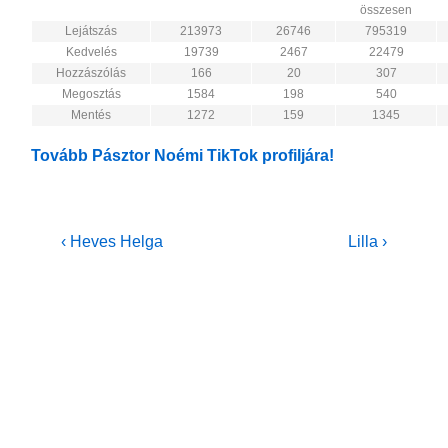
összesen
Lejátszás
213973
26746
795319
Kedvelés
19739
2467
22479
Hozzászólás
166
20
307
Megosztás
1584
198
540
Mentés
1272
159
1345
Tovább Pásztor Noémi TikTok profiljára!
Bejegyzés
Previous
Next
‹ Heves Helga
Lilla ›
Post
Post
navigáció
is
is