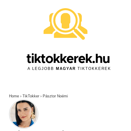
↓
Skip
to
Main
Content
tiktokkerek.hu
A LEGJOBB
MAGYAR
TIKTOKKEREK
Home
›
TikTokker
›
Pásztor Noémi