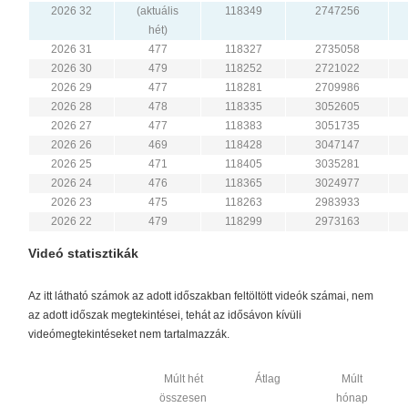
2026 32
(aktuális
118349
2747256
hét)
2026 31
477
118327
2735058
2026 30
479
118252
2721022
2026 29
477
118281
2709986
2026 28
478
118335
3052605
2026 27
477
118383
3051735
2026 26
469
118428
3047147
2026 25
471
118405
3035281
2026 24
476
118365
3024977
2026 23
475
118263
2983933
2026 22
479
118299
2973163
Videó statisztikák
Az itt látható számok az adott időszakban feltöltött videók számai, nem
az adott időszak megtekintései, tehát az idősávon kívüli
videómegtekintéseket nem tartalmazzák.
Múlt hét
Átlag
Múlt
összesen
hónap